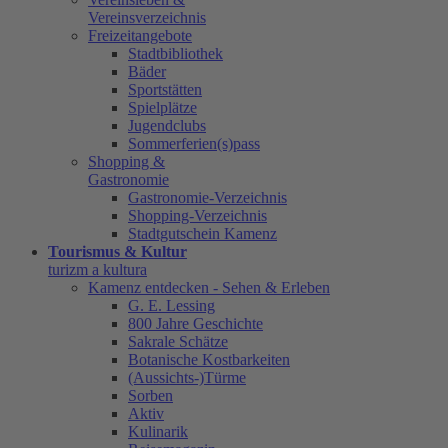
Vereinsverzeichnis
Freizeitangebote
Stadtbibliothek
Bäder
Sportstätten
Spielplätze
Jugendclubs
Sommerferien(s)pass
Shopping &
Gastronomie
Gastronomie-Verzeichnis
Shopping-Verzeichnis
Stadtgutschein Kamenz
Tourismus & Kultur
turizm a kultura
Kamenz entdecken - Sehen & Erleben
G. E. Lessing
800 Jahre Geschichte
Sakrale Schätze
Botanische Kostbarkeiten
(Aussichts-)Türme
Sorben
Aktiv
Kulinarik