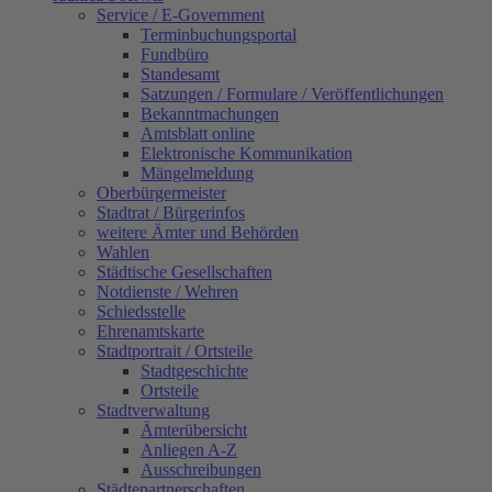
Service / E-Government
Terminbuchungsportal
Fundbüro
Standesamt
Satzungen / Formulare / Veröffentlichungen
Bekanntmachungen
Amtsblatt online
Elektronische Kommunikation
Mängelmeldung
Oberbürgermeister
Stadtrat / Bürgerinfos
weitere Ämter und Behörden
Wahlen
Städtische Gesellschaften
Notdienste / Wehren
Schiedsstelle
Ehrenamtskarte
Stadtportrait / Ortsteile
Stadtgeschichte
Ortsteile
Stadtverwaltung
Ämterübersicht
Anliegen A-Z
Ausschreibungen
Städtepartnerschaften