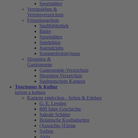
Sportstätten
Vereinsleben &
Vereinsverzeichnis
Freizeitangebote
Stadtbibliothek
Bäder
Sportstätten
Spielplätze
Jugendclubs
Sommerferien(s)pass
Shopping &
Gastronomie
Gastronomie-Verzeichnis
Shopping-Verzeichnis
Stadtgutschein Kamenz
Tourismus & Kultur
turizm a kultura
Kamenz entdecken - Sehen & Erleben
G. E. Lessing
800 Jahre Geschichte
Sakrale Schätze
Botanische Kostbarkeiten
(Aussichts-)Türme
Sorben
Aktiv