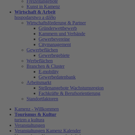
Freizeitangebote
Kunst in Kamenz
Wirtschaft & Arbeit
hospodarstwo a dźěło
Wirtschaftsförderung & Partner
Gründerwettbewerb
Kammern und Verbände
Gewerbevereine
Citymanagement
Gewerbeflächen
Gewerbegebiete
Werbeflächen
Branchen & Cluster
E-mobility
Gewerbedatenbank
Arbeitsmarkt
Stellenangebote Wachstumsregion
Fachkräfte & Berufsorientierung
Standortfaktoren
Kamenz - Willkommen
Tourismus & Kultur
turizm a kultura
Veranstaltungen
Veranstaltungen Kamenz Kalender