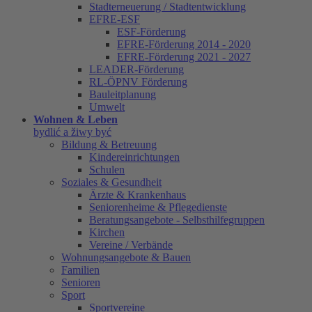
Stadterneuerung / Stadtentwicklung
EFRE-ESF
ESF-Förderung
EFRE-Förderung 2014 - 2020
EFRE-Förderung 2021 - 2027
LEADER-Förderung
RL-ÖPNV Förderung
Bauleitplanung
Umwelt
Wohnen & Leben
bydlić a žiwy być
Bildung & Betreuung
Kindereinrichtungen
Schulen
Soziales & Gesundheit
Ärzte & Krankenhaus
Seniorenheime & Pflegedienste
Beratungsangebote - Selbsthilfegruppen
Kirchen
Vereine / Verbände
Wohnungsangebote & Bauen
Familien
Senioren
Sport
Sportvereine