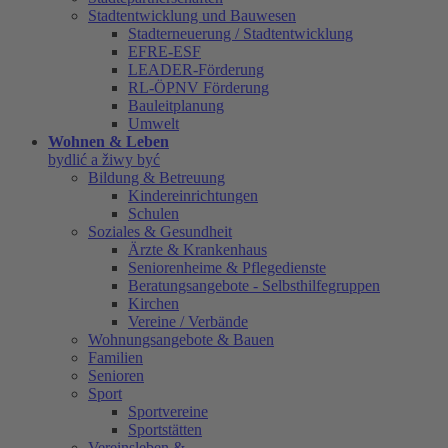
Stadtentwicklung und Bauwesen
Stadterneuerung / Stadtentwicklung
EFRE-ESF
LEADER-Förderung
RL-ÖPNV Förderung
Bauleitplanung
Umwelt
Wohnen & Leben
bydlić a žiwy być
Bildung & Betreuung
Kindereinrichtungen
Schulen
Soziales & Gesundheit
Ärzte & Krankenhaus
Seniorenheime & Pflegedienste
Beratungsangebote - Selbsthilfegruppen
Kirchen
Vereine / Verbände
Wohnungsangebote & Bauen
Familien
Senioren
Sport
Sportvereine
Sportstätten
Vereinsleben &