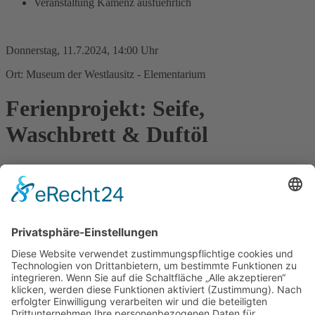
Veranstaltung Kamenz ausfuehrlich
Donnerstag, 11.7.2024, 14:00 Uhr
Ort: Museum der Westlausitz - Elementarium
Ferienprojekt: Seife,
Waschbrett & Duftöl
Schmutzige Straßen, Gestank in allen Gassen – sah es im Mittelalter
wirklich so aus? Ab wann gab es Seife und Zahnpasta? Was ist ein
Ohrlöffel? Wir klären all diese Fragen und laden euch auf eine
duftende Reise in die Vergangenheit ein. Ihr erfahrt, wie unsere
Vorfahren ihre Kleidung gewaschen haben und könnt im Anschluss
eure eigene Naturseife herstellen.
Diese Veranstaltung gehört zum Ferienprogramm des Museums der
Westlausitz. Das Ferienprogramm ist geeignet für Kinder zwischen
7 und 12 Jahren. Bitte melden Sie Ihre Kinder für das Ferienprojekt
rechtzeitig an - die Plätze sind begrenzt. Anmeldung unter
https://www.etermin.net/museum_der_westlausitz
oder 03578 -