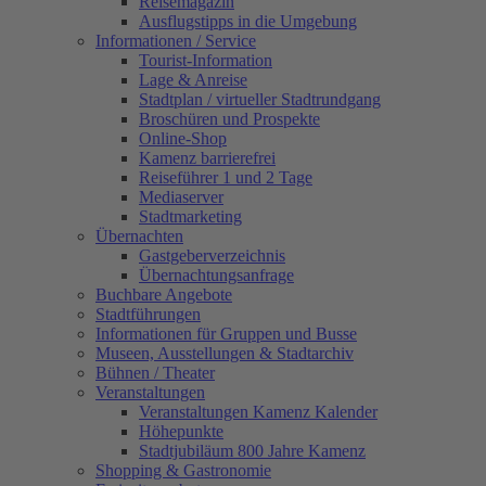
Reisemagazin
Ausflugstipps in die Umgebung
Informationen / Service
Tourist-Information
Lage & Anreise
Stadtplan / virtueller Stadtrundgang
Broschüren und Prospekte
Online-Shop
Kamenz barrierefrei
Reiseführer 1 und 2 Tage
Mediaserver
Stadtmarketing
Übernachten
Gastgeberverzeichnis
Übernachtungsanfrage
Buchbare Angebote
Stadtführungen
Informationen für Gruppen und Busse
Museen, Ausstellungen & Stadtarchiv
Bühnen / Theater
Veranstaltungen
Veranstaltungen Kamenz Kalender
Höhepunkte
Stadtjubiläum 800 Jahre Kamenz
Shopping & Gastronomie