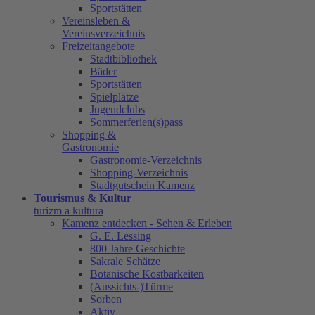
Sportstätten
Vereinsleben &
Vereinsverzeichnis
Freizeitangebote
Stadtbibliothek
Bäder
Sportstätten
Spielplätze
Jugendclubs
Sommerferien(s)pass
Shopping &
Gastronomie
Gastronomie-Verzeichnis
Shopping-Verzeichnis
Stadtgutschein Kamenz
Tourismus & Kultur
turizm a kultura
Kamenz entdecken - Sehen & Erleben
G. E. Lessing
800 Jahre Geschichte
Sakrale Schätze
Botanische Kostbarkeiten
(Aussichts-)Türme
Sorben
Aktiv