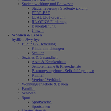
Stadtentwicklung und Bauwesen
Stadterneuerung / Stadtentwicklung
EFRE-ESF
LEADER-Förderung
RL-ÖPNV Förderung
Bauleitplanung
Umwelt
Wohnen & Leben
bydlić a žiwy być
Bildung & Betreuung
Kindereinrichtungen
Schulen
Soziales & Gesundheit
Ärzte & Krankenhaus
Seniorenheime & Pflegedienste
Beratungsangebote - Selbsthilfegruppen
Kirchen
Vereine / Verbände
Wohnungsangebote & Bauen
Familien
Senioren
Sport
Sportvereine
Sportstätten
Vereinsleben &