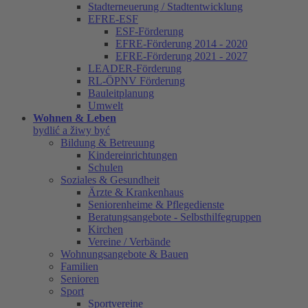
Stadterneuerung / Stadtentwicklung
EFRE-ESF
ESF-Förderung
EFRE-Förderung 2014 - 2020
EFRE-Förderung 2021 - 2027
LEADER-Förderung
RL-ÖPNV Förderung
Bauleitplanung
Umwelt
Wohnen & Leben
bydlić a žiwy być
Bildung & Betreuung
Kindereinrichtungen
Schulen
Soziales & Gesundheit
Ärzte & Krankenhaus
Seniorenheime & Pflegedienste
Beratungsangebote - Selbsthilfegruppen
Kirchen
Vereine / Verbände
Wohnungsangebote & Bauen
Familien
Senioren
Sport
Sportvereine