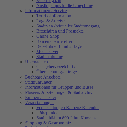
Reisemagazin
Ausflugstipps in die Umgebung
Informationen / Service
Tourist-Information
Lage & Anreise
Stadtplan / virtueller Stadtrundgang
Broschüren und Prospekte
Online-Shop
Kamenz barrierefrei
Reiseführer 1 und 2 Tage
Mediaserver
Stadtmarketing
Übernachten
Gastgeberverzeichnis
Übernachtungsanfrage
Buchbare Angebote
Stadtführungen
Informationen für Gruppen und Busse
Museen, Ausstellungen & Stadtarchiv
Bühnen / Theater
Veranstaltungen
Veranstaltungen Kamenz Kalender
Höhepunkte
Stadtjubiläum 800 Jahre Kamenz
Shopping & Gastronomie