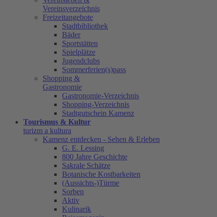
Vereinsverzeichnis
Freizeitangebote
Stadtbibliothek
Bäder
Sportstätten
Spielplätze
Jugendclubs
Sommerferien(s)pass
Shopping &
Gastronomie
Gastronomie-Verzeichnis
Shopping-Verzeichnis
Stadtgutschein Kamenz
Tourismus & Kultur
turizm a kultura
Kamenz entdecken - Sehen & Erleben
G. E. Lessing
800 Jahre Geschichte
Sakrale Schätze
Botanische Kostbarkeiten
(Aussichts-)Türme
Sorben
Aktiv
Kulinarik