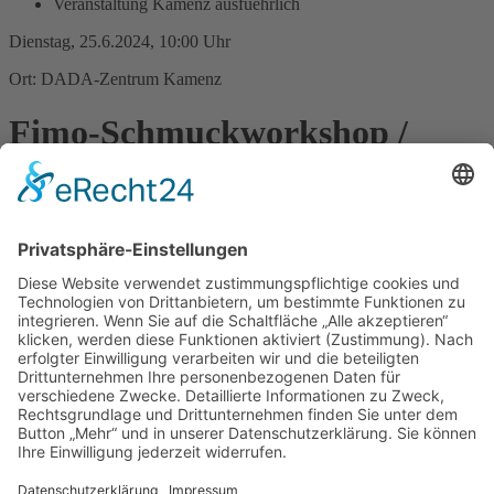
Veranstaltung Kamenz ausfuehrlich
Dienstag, 25.6.2024, 10:00 Uhr
Ort: DADA-Zentrum Kamenz
Fimo-Schmuckworkshop /
Sommerferienspass 2024
Egal ob einfach und schlicht oder aufregend und bunt: wir haben
eine riesige Auswahl an bunt schillernden Farben und auch die dazu
passenden Ösen und Stoffbändchen. Die Kunstwerke werden direkt
bei uns im Ofen gebacken, so dass ihr am Ende mindestens 3-4
Schmuckstücke mit nachhause nehmen könnt, um die euch
garantiert alle beneiden werden. Shine bright like a diamond! Der
Workshop dauert ungefähr 2 - 2,5 Stunden. Anmeldung bis zum
20.06. per E-Mail unter
johannes.schwabe@stadt.kamenz.de
oder
per Telefon unter 03578-379203.
Zurück
»facebook.com/kamenz.news
»facebook.com/rathaus.kamenz
»facebook.com/Kamenz.Tourismus
»instagramm.com/stadt_kamenz