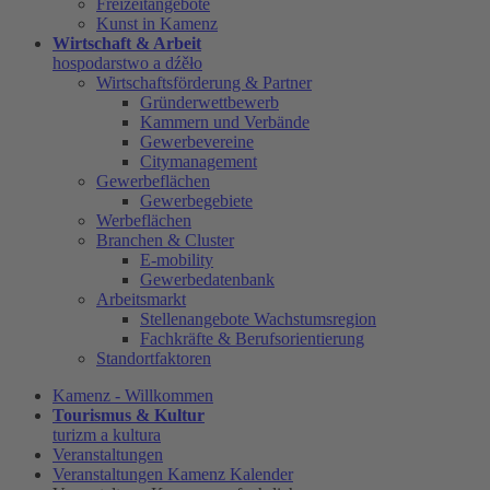
Freizeitangebote
Kunst in Kamenz
Wirtschaft & Arbeit
hospodarstwo a dźěło
Wirtschaftsförderung & Partner
Gründerwettbewerb
Kammern und Verbände
Gewerbevereine
Citymanagement
Gewerbeflächen
Gewerbegebiete
Werbeflächen
Branchen & Cluster
E-mobility
Gewerbedatenbank
Arbeitsmarkt
Stellenangebote Wachstumsregion
Fachkräfte & Berufsorientierung
Standortfaktoren
Kamenz - Willkommen
Tourismus & Kultur
turizm a kultura
Veranstaltungen
Veranstaltungen Kamenz Kalender