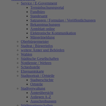
Service / E-Government
Terminbuchungsportal
Fundbüro
Standesamt
Satzungen / Formulare / Veröffentlichungen
Bekanntmachungen
Amtsblatt online
Elektronische Kommunikation
Mängelmeldung
Oberbürgermeister
Stadtrat / Bürgerinfos
weitere Ämter und Behörden
Wahlen
Städtische Gesellschaften
Notdienste / Wehren
Schiedsstelle
Ehrenamtskarte
Stadtportrait / Ortsteile
Stadtgeschichte
Ortsteile
Stadtverwaltung
Ämterübersicht
Anliegen A-Z
Ausschreibungen
Städtepartnerschaften