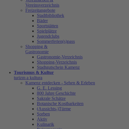
Vereinsverzeichnis
Freizeitangebote
Stadtbibliothek
Bäder
Sportstätten
Spielplätze
Jugendclubs
Sommerferien(s)pass
Shopping &
Gastronomie
Gastronomie-Verzeichnis
Shopping-Verzeichnis
Stadtgutschein Kamenz
Tourismus & Kultur
turizm a kultura
Kamenz entdecken - Sehen & Erleben
G. E. Lessing
800 Jahre Geschichte
Sakrale Schätze
Botanische Kostbarkeiten
(Aussichts-)Türme
Sorben
Aktiv
Kulinarik