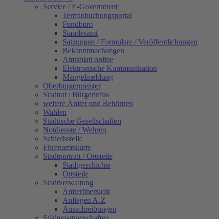
Service / E-Government
Terminbuchungsportal
Fundbüro
Standesamt
Satzungen / Formulare / Veröffentlichungen
Bekanntmachungen
Amtsblatt online
Elektronische Kommunikation
Mängelmeldung
Oberbürgermeister
Stadtrat / Bürgerinfos
weitere Ämter und Behörden
Wahlen
Städtische Gesellschaften
Notdienste / Wehren
Schiedsstelle
Ehrenamtskarte
Stadtportrait / Ortsteile
Stadtgeschichte
Ortsteile
Stadtverwaltung
Ämterübersicht
Anliegen A-Z
Ausschreibungen
Städtepartnerschaften