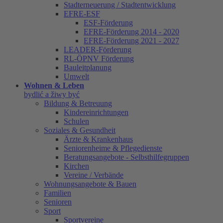
Stadterneuerung / Stadtentwicklung
EFRE-ESF
ESF-Förderung
EFRE-Förderung 2014 - 2020
EFRE-Förderung 2021 - 2027
LEADER-Förderung
RL-ÖPNV Förderung
Bauleitplanung
Umwelt
Wohnen & Leben
bydlić a žiwy być
Bildung & Betreuung
Kindereinrichtungen
Schulen
Soziales & Gesundheit
Ärzte & Krankenhaus
Seniorenheime & Pflegedienste
Beratungsangebote - Selbsthilfegruppen
Kirchen
Vereine / Verbände
Wohnungsangebote & Bauen
Familien
Senioren
Sport
Sportvereine