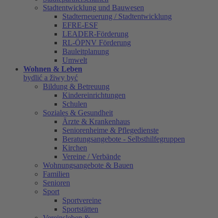
Stadtentwicklung und Bauwesen
Stadterneuerung / Stadtentwicklung
EFRE-ESF
LEADER-Förderung
RL-ÖPNV Förderung
Bauleitplanung
Umwelt
Wohnen & Leben
bydlić a žiwy być
Bildung & Betreuung
Kindereinrichtungen
Schulen
Soziales & Gesundheit
Ärzte & Krankenhaus
Seniorenheime & Pflegedienste
Beratungsangebote - Selbsthilfegruppen
Kirchen
Vereine / Verbände
Wohnungsangebote & Bauen
Familien
Senioren
Sport
Sportvereine
Sportstätten
Vereinsleben &