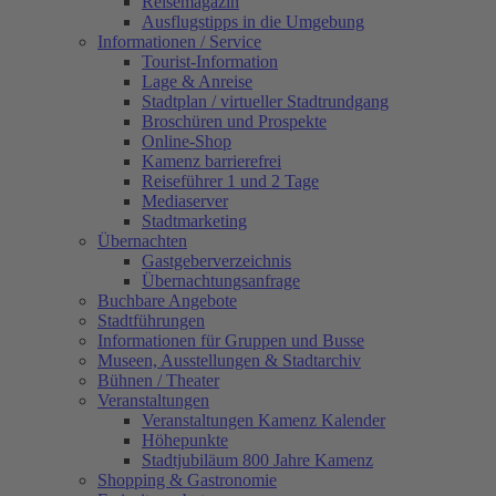
Reisemagazin
Ausflugstipps in die Umgebung
Informationen / Service
Tourist-Information
Lage & Anreise
Stadtplan / virtueller Stadtrundgang
Broschüren und Prospekte
Online-Shop
Kamenz barrierefrei
Reiseführer 1 und 2 Tage
Mediaserver
Stadtmarketing
Übernachten
Gastgeberverzeichnis
Übernachtungsanfrage
Buchbare Angebote
Stadtführungen
Informationen für Gruppen und Busse
Museen, Ausstellungen & Stadtarchiv
Bühnen / Theater
Veranstaltungen
Veranstaltungen Kamenz Kalender
Höhepunkte
Stadtjubiläum 800 Jahre Kamenz
Shopping & Gastronomie