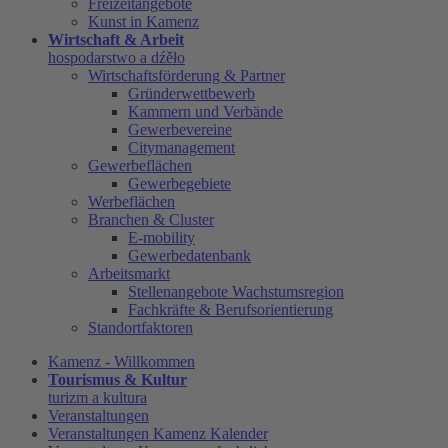
Freizeitangebote
Kunst in Kamenz
Wirtschaft & Arbeit
hospodarstwo a dźěło
Wirtschaftsförderung & Partner
Gründerwettbewerb
Kammern und Verbände
Gewerbevereine
Citymanagement
Gewerbeflächen
Gewerbegebiete
Werbeflächen
Branchen & Cluster
E-mobility
Gewerbedatenbank
Arbeitsmarkt
Stellenangebote Wachstumsregion
Fachkräfte & Berufsorientierung
Standortfaktoren
Kamenz - Willkommen
Tourismus & Kultur
turizm a kultura
Veranstaltungen
Veranstaltungen Kamenz Kalender