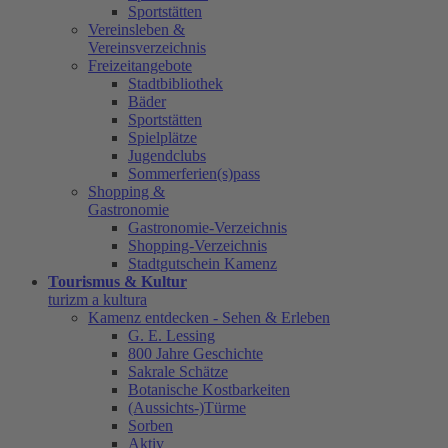
Sportstätten
Vereinsleben &
Vereinsverzeichnis
Freizeitangebote
Stadtbibliothek
Bäder
Sportstätten
Spielplätze
Jugendclubs
Sommerferien(s)pass
Shopping &
Gastronomie
Gastronomie-Verzeichnis
Shopping-Verzeichnis
Stadtgutschein Kamenz
Tourismus & Kultur
turizm a kultura
Kamenz entdecken - Sehen & Erleben
G. E. Lessing
800 Jahre Geschichte
Sakrale Schätze
Botanische Kostbarkeiten
(Aussichts-)Türme
Sorben
Aktiv