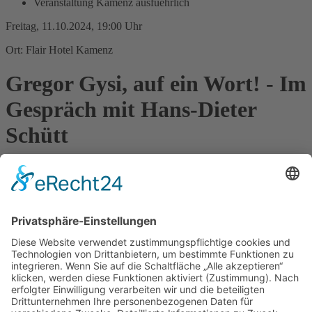
Veranstaltung Kamenz ausfuehrlich
Freitag, 11.10.2024, 19:00 Uhr
Ort: Flair Hotel Kamenz
Gregor Gysi, auf ein Wort! - Im
Gespräch mit Hans-Dieter
Schütt
Gregor Gysi hat linkes Denken geprägt und wurde zu einem seiner
wichtigsten Protagonisten. Die Entwürfe und Enttäuschungen des
20. Jahrhunderts macht er auf sehr persönliche Weise erlebbar. Der
Jurist wird Politiker. »Einfach wegrennen, das wollte ich nie«, sagt
Gysi und trifft damit einen Kern seines Wesens: Widersprüche
aushalten. Ein Leben und eine Familiengeschichte, aber stets
verbunden in seinen Erzählungen mit einem Augenzwinkern auf
aktuelle Bezüge und die gegenwärtigen politischen Fragen unserer
Zeit. „Die Moderation der Veranstaltung liegt in den Händen des
Journalisten Hans-Dieter Schütt, der es bestens versteht neugierig
auf den Gesprächspartner, seine Fragen mit denen des Publikums zu
verbinden.