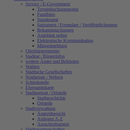
Service / E-Government
Terminbuchungsportal
Fundbüro
Standesamt
Satzungen / Formulare / Veröffentlichungen
Bekanntmachungen
Amtsblatt online
Elektronische Kommunikation
Mängelmeldung
Oberbürgermeister
Stadtrat / Bürgerinfos
weitere Ämter und Behörden
Wahlen
Städtische Gesellschaften
Notdienste / Wehren
Schiedsstelle
Ehrenamtskarte
Stadtportrait / Ortsteile
Stadtgeschichte
Ortsteile
Stadtverwaltung
Ämterübersicht
Anliegen A-Z
Ausschreibungen
Städtepartnerschaften