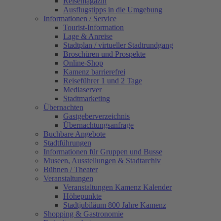
Reisemagazin
Ausflugstipps in die Umgebung
Informationen / Service
Tourist-Information
Lage & Anreise
Stadtplan / virtueller Stadtrundgang
Broschüren und Prospekte
Online-Shop
Kamenz barrierefrei
Reiseführer 1 und 2 Tage
Mediaserver
Stadtmarketing
Übernachten
Gastgeberverzeichnis
Übernachtungsanfrage
Buchbare Angebote
Stadtführungen
Informationen für Gruppen und Busse
Museen, Ausstellungen & Stadtarchiv
Bühnen / Theater
Veranstaltungen
Veranstaltungen Kamenz Kalender
Höhepunkte
Stadtjubiläum 800 Jahre Kamenz
Shopping & Gastronomie