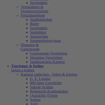
Sportstätten
Vereinsleben &
Vereinsverzeichnis
Freizeitangebote
Stadtbibliothek
Bäder
Sportstätten
Spielplätze
Jugendclubs
Sommerferien(s)pass
Shopping &
Gastronomie
Gastronomie-Verzeichnis
Shopping-Verzeichnis
Stadtgutschein Kamenz
Tourismus & Kultur
turizm a kultura
Kamenz entdecken - Sehen & Erleben
G. E. Lessing
800 Jahre Geschichte
Sakrale Schätze
Botanische Kostbarkeiten
(Aussichts-)Türme
Sorben
Aktiv