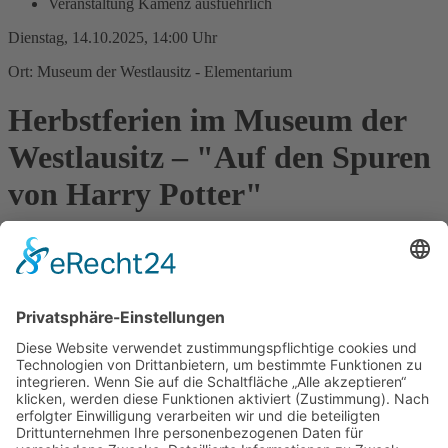
Veranstaltung Kamenz ausfuehrlich
Dienstag, 14.10.2025, 14:00 Uhr
Ort: Museum der Westlausitz - Elementarium
Herbstferien im Museum der
Westlausitz – "Auf den Spuren
von Harry Potter"
Begebt euch auf den Spuren des magischen Zauberers durch die
Sonderausstellung und entdeckt den Zauber von Alraunen,
magischen Spiegeln und Zauberbüchern. Eingeteilt in die vier
Häuser von Hogwarts beantwortet ihr Quizfragen. Welche
Parallelen gibt es zwischen der Lebenswelt der Menschen des
Mittelalters und der Frühen Neuzeit und der des Fantasieuniversums
von Harry Potter? Findet es heraus! Eine Anmeldung ist nötig auf
unserem Terminbuchungsportal:
https://www.etermin.net/museum_der_westlausitz
. Das
Ferienprogramm ist geeignet für Kinder zwischen 7 und 12 Jahren.
Die Kinder werden von unseren Museumspädagogen betreut, damit
haben alle Eltern von 14 bis 15.30 Uhr frei.