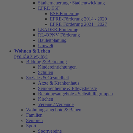
Stadterneuerung / Stadtentwicklung
EFRE-ESF
ESF-Förderung
EFRE-Förderung 2014 - 2020
EFRE-Förderung 2021 - 2027
LEADER-Förderung
RL-ÖPNV Förderung
Bauleitplanung
Umwelt
Wohnen & Leben
bydlić a žiwy być
Bildung & Betreuung
Kindereinrichtungen
Schulen
Soziales & Gesundheit
Ärzte & Krankenhaus
Seniorenheime & Pflegedienste
Beratungsangebote - Selbsthilfegruppen
Kirchen
Vereine / Verbände
Wohnungsangebote & Bauen
Familien
Senioren
Sport
Sportvereine