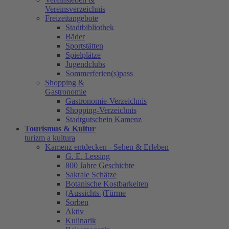
Vereinsverzeichnis
Freizeitangebote
Stadtbibliothek
Bäder
Sportstätten
Spielplätze
Jugendclubs
Sommerferien(s)pass
Shopping &
Gastronomie
Gastronomie-Verzeichnis
Shopping-Verzeichnis
Stadtgutschein Kamenz
Tourismus & Kultur
turizm a kultura
Kamenz entdecken - Sehen & Erleben
G. E. Lessing
800 Jahre Geschichte
Sakrale Schätze
Botanische Kostbarkeiten
(Aussichts-)Türme
Sorben
Aktiv
Kulinarik