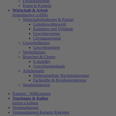
Freizeitangebote
Kunst in Kamenz
Wirtschaft & Arbeit
hospodarstwo a dźěło
Wirtschaftsförderung & Partner
Gründerwettbewerb
Kammern und Verbände
Gewerbevereine
Citymanagement
Gewerbeflächen
Gewerbegebiete
Werbeflächen
Branchen & Cluster
E-mobility
Gewerbedatenbank
Arbeitsmarkt
Stellenangebote Wachstumsregion
Fachkräfte & Berufsorientierung
Standortfaktoren
Kamenz - Willkommen
Tourismus & Kultur
turizm a kultura
Veranstaltungen
Veranstaltungen Kamenz Kalender