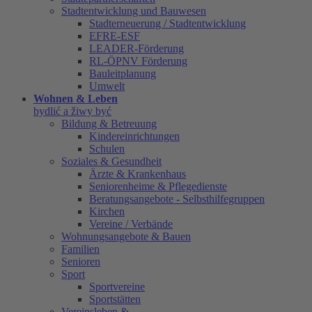
Stadtentwicklung und Bauwesen
Stadterneuerung / Stadtentwicklung
EFRE-ESF
LEADER-Förderung
RL-ÖPNV Förderung
Bauleitplanung
Umwelt
Wohnen & Leben
bydlić a žiwy być
Bildung & Betreuung
Kindereinrichtungen
Schulen
Soziales & Gesundheit
Ärzte & Krankenhaus
Seniorenheime & Pflegedienste
Beratungsangebote - Selbsthilfegruppen
Kirchen
Vereine / Verbände
Wohnungsangebote & Bauen
Familien
Senioren
Sport
Sportvereine
Sportstätten
Vereinsleben &