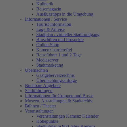
Kulinarik
Reisemagazin
Ausflugstipps in die Umgebung
Informationen / Service
Tourist-Information
Lage & Anreise
Stadtplan / virtueller Stadtrundgang
Broschüren und Prospekte
Online-Shop
Kamenz barrierefrei
Reiseführer 1 und 2 Tage
Mediaserver
Stadtmarketing
Übernachten
Gastgeberverzeichnis
Übernachtungsanfrage
Buchbare Angebote
Stadtführungen
Informationen für Gruppen und Busse
Museen, Ausstellungen & Stadtarchiv
Bühnen / Theater
Veranstaltungen
Veranstaltungen Kamenz Kalender
Höhepunkte
Stadtjubiläum 800 Jahre Kamenz