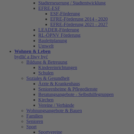
Stadterneuerung / Stadtentwicklung
EFRE-ESF
ESF-Förderung
EFRE-Förderung 2014 - 2020
EFRE-Förderung 2021 - 2027
LEADER-Förderung
RL-ÖPNV Förderung
Bauleitplanung
Umwelt
Wohnen & Leben
bydlić a žiwy być
Bildung & Betreuung
Kindereinrichtungen
Schulen
Soziales & Gesundheit
Ärzte & Krankenhaus
Seniorenheime & Pflegedienste
Beratungsangebote - Selbsthilfegruppen
Kirchen
Vereine / Verbände
Wohnungsangebote & Bauen
Familien
Senioren
Sport
Sportvereine