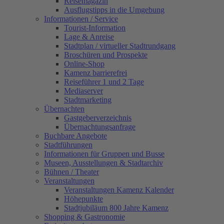
Reisemagazin
Ausflugstipps in die Umgebung
Informationen / Service
Tourist-Information
Lage & Anreise
Stadtplan / virtueller Stadtrundgang
Broschüren und Prospekte
Online-Shop
Kamenz barrierefrei
Reiseführer 1 und 2 Tage
Mediaserver
Stadtmarketing
Übernachten
Gastgeberverzeichnis
Übernachtungsanfrage
Buchbare Angebote
Stadtführungen
Informationen für Gruppen und Busse
Museen, Ausstellungen & Stadtarchiv
Bühnen / Theater
Veranstaltungen
Veranstaltungen Kamenz Kalender
Höhepunkte
Stadtjubiläum 800 Jahre Kamenz
Shopping & Gastronomie