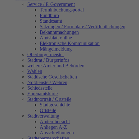
Service / E-Government
Terminbuchungsportal
Fundbüro
Standesamt
Satzungen / Formulare / Veröffentlichungen
Bekanntmachungen
Amtsblatt online
Elektronische Kommunikation
Mängelmeldung
Oberbürgermeister
Stadtrat / Bürgerinfos
weitere Ämter und Behörden
Wahlen
Städtische Gesellschaften
Notdienste / Wehren
Schiedsstelle
Ehrenamtskarte
Stadtportrait / Ortsteile
Stadtgeschichte
Ortsteile
Stadtverwaltung
Ämterübersicht
Anliegen A-Z
Ausschreibungen
Städtepartnerschaften