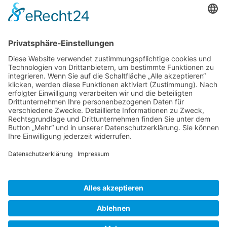
Veranstaltung Kamenz ausfuehrlich
Kamenz can Dance -
(T)RAUMWELTEN - New
Vision
15.11.2025, 19:30
Kamenz Can Dance präsentiert: „(T)raumwelten – New Vision“
Zurück
»facebook.com/kamenz.news
»facebook.com/rathaus.kamenz
»facebook.com/Kamenz.Tourismus
»instagramm.com/stadt_kamenz
»instagramm.com/kamenz_tourismus
»Sitemap
»Kontakt
»Barrierefreiheit
»Elektronische Kommunikation
»Datenschutz