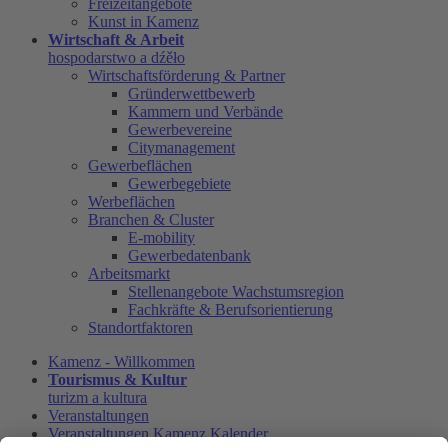
Freizeitangebote
Kunst in Kamenz
Wirtschaft & Arbeit
hospodarstwo a dźěło
Wirtschaftsförderung & Partner
Gründerwettbewerb
Kammern und Verbände
Gewerbevereine
Citymanagement
Gewerbeflächen
Gewerbegebiete
Werbeflächen
Branchen & Cluster
E-mobility
Gewerbedatenbank
Arbeitsmarkt
Stellenangebote Wachstumsregion
Fachkräfte & Berufsorientierung
Standortfaktoren
Kamenz - Willkommen
Tourismus & Kultur
turizm a kultura
Veranstaltungen
Veranstaltungen Kamenz Kalender