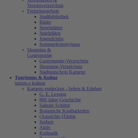
Vereinsverzeichnis
Freizeitangebote
Stadtbibliothek
Bäder
Sportstätten
Spielplätze
Jugendclubs
Sommerferien(s)pass
Shopping &
Gastronomie
Gastronomie-Verzeichnis
Shopping-Verzeichnis
Stadtgutschein Kamenz
Tourismus & Kultur
turizm a kultura
Kamenz entdecken - Sehen & Erleben
G. E. Lessing
800 Jahre Geschichte
Sakrale Schätze
Botanische Kostbarkeiten
(Aussichts-)Türme
Sorben
Aktiv
Kulinarik