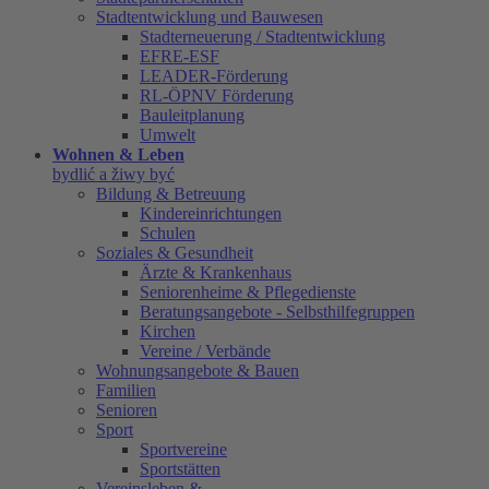
Stadtentwicklung und Bauwesen
Stadterneuerung / Stadtentwicklung
EFRE-ESF
LEADER-Förderung
RL-ÖPNV Förderung
Bauleitplanung
Umwelt
Wohnen & Leben
bydlić a žiwy być
Bildung & Betreuung
Kindereinrichtungen
Schulen
Soziales & Gesundheit
Ärzte & Krankenhaus
Seniorenheime & Pflegedienste
Beratungsangebote - Selbsthilfegruppen
Kirchen
Vereine / Verbände
Wohnungsangebote & Bauen
Familien
Senioren
Sport
Sportvereine
Sportstätten
Vereinsleben &