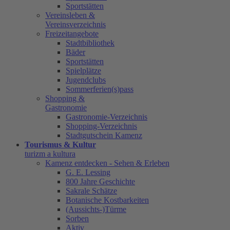
Sportstätten
Vereinsleben &
Vereinsverzeichnis
Freizeitangebote
Stadtbibliothek
Bäder
Sportstätten
Spielplätze
Jugendclubs
Sommerferien(s)pass
Shopping &
Gastronomie
Gastronomie-Verzeichnis
Shopping-Verzeichnis
Stadtgutschein Kamenz
Tourismus & Kultur
turizm a kultura
Kamenz entdecken - Sehen & Erleben
G. E. Lessing
800 Jahre Geschichte
Sakrale Schätze
Botanische Kostbarkeiten
(Aussichts-)Türme
Sorben
Aktiv