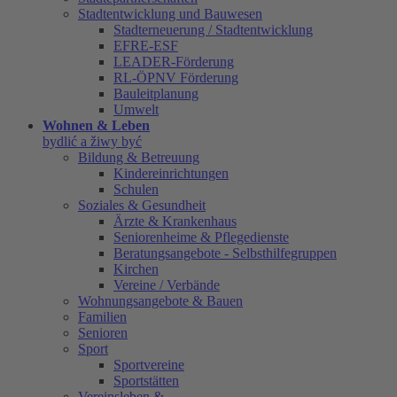
Stadtentwicklung und Bauwesen
Stadterneuerung / Stadtentwicklung
EFRE-ESF
LEADER-Förderung
RL-ÖPNV Förderung
Bauleitplanung
Umwelt
Wohnen & Leben
bydlić a žiwy być
Bildung & Betreuung
Kindereinrichtungen
Schulen
Soziales & Gesundheit
Ärzte & Krankenhaus
Seniorenheime & Pflegedienste
Beratungsangebote - Selbsthilfegruppen
Kirchen
Vereine / Verbände
Wohnungsangebote & Bauen
Familien
Senioren
Sport
Sportvereine
Sportstätten
Vereinsleben &