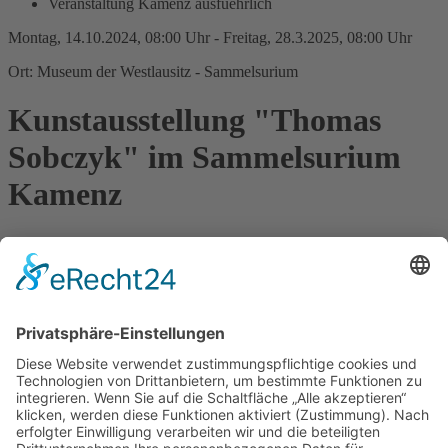
Veranstaltung Kamenz ausfuehrlich
Montag, 14.10.2024, 08:00 Uhr - Freitag, 28.3.2025, 08:00 Uhr
Ort: Museum der Westlausitz - Sammelsurium
Kunstausstellung "Thomas
Sobczyk" im Sammelsurium
Kamenz
In einer kleinen Kabinettausstellung im Sammelsurium des
Museums der Westlausitz werden bis März 2025 Bilder des
Hoyerswerdaer Malers Thomas Sobczyk gezeigt. Zu sehen sind
vielfältige Bilder mit Motiven aus der Lausitzer Region. Als Förster
und Heimatforscher findet er sie meist in der Natur. Wechselnde
Stimmungen, Lichtverhältnisse, der Lauf der Jahreszeiten, die
Schönheit im Detail – das Malen schärft die Beobachtungsgabe und
schafft Raum für Meditation. Die Ausstellung kann kostenfrei von
Mo-Fr 8-16 Uhr besucht werden.
weitere Informationen:
https://www.museum-
westlausitz.de/museum/sammelsurium-schaumagazin-und-