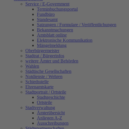
Service / E-Government
Terminbuchungsportal
Fundbüro
Standesamt
Satzungen / Formulare / Veröffentlichungen
Bekanntmachungen
Amtsblatt online
Elektronische Kommunikation
Mängelmeldung
Oberbürgermeister
Stadtrat / Bürgerinfos
weitere Ämter und Behörden
Wahlen
Städtische Gesellschaften
Notdienste / Wehren
Schiedsstelle
Ehrenamtskarte
Stadtportrait / Ortsteile
Stadtgeschichte
Ortsteile
Stadtverwaltung
Ämterübersicht
Anliegen A-Z
Ausschreibungen
Städtepartnerschaften