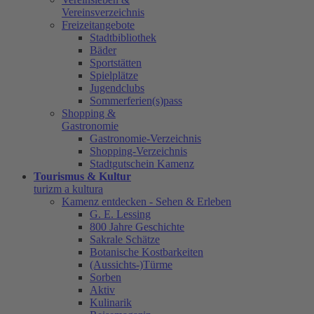
Vereinsverzeichnis
Freizeitangebote
Stadtbibliothek
Bäder
Sportstätten
Spielplätze
Jugendclubs
Sommerferien(s)pass
Shopping &
Gastronomie
Gastronomie-Verzeichnis
Shopping-Verzeichnis
Stadtgutschein Kamenz
Tourismus & Kultur
turizm a kultura
Kamenz entdecken - Sehen & Erleben
G. E. Lessing
800 Jahre Geschichte
Sakrale Schätze
Botanische Kostbarkeiten
(Aussichts-)Türme
Sorben
Aktiv
Kulinarik