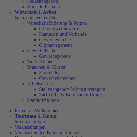
Freizeitangebote
Kunst in Kamenz
Wirtschaft & Arbeit
hospodarstwo a dźěło
Wirtschaftsförderung & Partner
Gründerwettbewerb
Kammern und Verbände
Gewerbevereine
Citymanagement
Gewerbeflächen
Gewerbegebiete
Werbeflächen
Branchen & Cluster
E-mobility
Gewerbedatenbank
Arbeitsmarkt
Stellenangebote Wachstumsregion
Fachkräfte & Berufsorientierung
Standortfaktoren
Kamenz - Willkommen
Tourismus & Kultur
turizm a kultura
Veranstaltungen
Veranstaltungen Kamenz Kalender