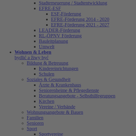
Stadterneuerung / Stadtentwicklung
EFRE-ESF
ESF-Förderung
EFRE-Förderung 2014 - 2020
EFRE-Förderung 2021 - 2027
LEADER-Förderung
RL-ÖPNV Förderung
Bauleitplanung
Umwelt
Wohnen & Leben
bydlić a žiwy być
Bildung & Betreuung
Kindereinrichtungen
Schulen
Soziales & Gesundheit
Ärzte & Krankenhaus
Seniorenheime & Pflegedienste
Beratungsangebote - Selbsthilfegruppen
Kirchen
Vereine / Verbände
Wohnungsangebote & Bauen
Familien
Senioren
Sport
Sportvereine