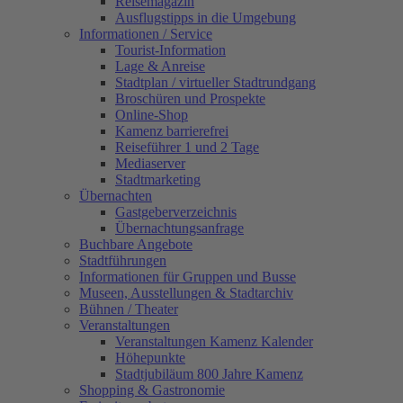
Reisemagazin
Ausflugstipps in die Umgebung
Informationen / Service
Tourist-Information
Lage & Anreise
Stadtplan / virtueller Stadtrundgang
Broschüren und Prospekte
Online-Shop
Kamenz barrierefrei
Reiseführer 1 und 2 Tage
Mediaserver
Stadtmarketing
Übernachten
Gastgeberverzeichnis
Übernachtungsanfrage
Buchbare Angebote
Stadtführungen
Informationen für Gruppen und Busse
Museen, Ausstellungen & Stadtarchiv
Bühnen / Theater
Veranstaltungen
Veranstaltungen Kamenz Kalender
Höhepunkte
Stadtjubiläum 800 Jahre Kamenz
Shopping & Gastronomie