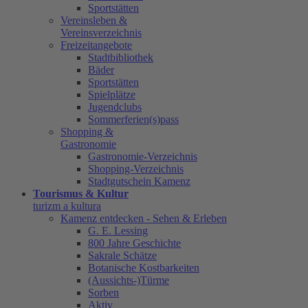
Sportstätten
Vereinsleben &
Vereinsverzeichnis
Freizeitangebote
Stadtbibliothek
Bäder
Sportstätten
Spielplätze
Jugendclubs
Sommerferien(s)pass
Shopping &
Gastronomie
Gastronomie-Verzeichnis
Shopping-Verzeichnis
Stadtgutschein Kamenz
Tourismus & Kultur
turizm a kultura
Kamenz entdecken - Sehen & Erleben
G. E. Lessing
800 Jahre Geschichte
Sakrale Schätze
Botanische Kostbarkeiten
(Aussichts-)Türme
Sorben
Aktiv