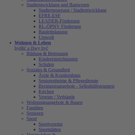
Stadtentwicklung und Bauwesen
Stadterneuerung / Stadtentwicklung
EFRE-ESF
LEADER-Förderung
RL-ÖPNV Förderung
Bauleitplanung
Umwelt
Wohnen & Leben
bydlić a žiwy być
Bildung & Betreuung
Kindereinrichtungen
Schulen
Soziales & Gesundheit
Ärzte & Krankenhaus
Seniorenheime & Pflegedienste
Beratungsangebote - Selbsthilfegruppen
Kirchen
Vereine / Verbände
Wohnungsangebote & Bauen
Familien
Senioren
Sport
Sportvereine
Sportstätten
Vereinsleben &