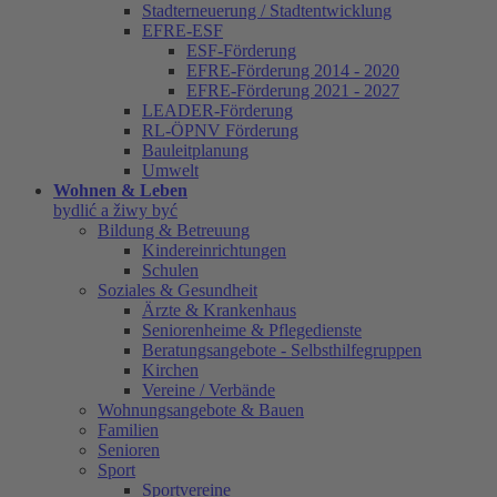
Stadterneuerung / Stadtentwicklung
EFRE-ESF
ESF-Förderung
EFRE-Förderung 2014 - 2020
EFRE-Förderung 2021 - 2027
LEADER-Förderung
RL-ÖPNV Förderung
Bauleitplanung
Umwelt
Wohnen & Leben
bydlić a žiwy być
Bildung & Betreuung
Kindereinrichtungen
Schulen
Soziales & Gesundheit
Ärzte & Krankenhaus
Seniorenheime & Pflegedienste
Beratungsangebote - Selbsthilfegruppen
Kirchen
Vereine / Verbände
Wohnungsangebote & Bauen
Familien
Senioren
Sport
Sportvereine