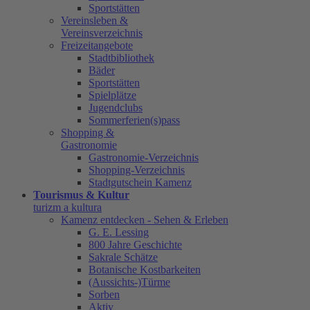
Sportstätten
Vereinsleben &
Vereinsverzeichnis
Freizeitangebote
Stadtbibliothek
Bäder
Sportstätten
Spielplätze
Jugendclubs
Sommerferien(s)pass
Shopping &
Gastronomie
Gastronomie-Verzeichnis
Shopping-Verzeichnis
Stadtgutschein Kamenz
Tourismus & Kultur
turizm a kultura
Kamenz entdecken - Sehen & Erleben
G. E. Lessing
800 Jahre Geschichte
Sakrale Schätze
Botanische Kostbarkeiten
(Aussichts-)Türme
Sorben
Aktiv