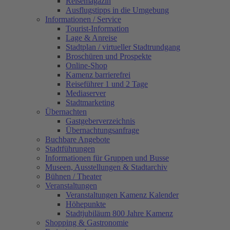
Reisemagazin
Ausflugstipps in die Umgebung
Informationen / Service
Tourist-Information
Lage & Anreise
Stadtplan / virtueller Stadtrundgang
Broschüren und Prospekte
Online-Shop
Kamenz barrierefrei
Reiseführer 1 und 2 Tage
Mediaserver
Stadtmarketing
Übernachten
Gastgeberverzeichnis
Übernachtungsanfrage
Buchbare Angebote
Stadtführungen
Informationen für Gruppen und Busse
Museen, Ausstellungen & Stadtarchiv
Bühnen / Theater
Veranstaltungen
Veranstaltungen Kamenz Kalender
Höhepunkte
Stadtjubiläum 800 Jahre Kamenz
Shopping & Gastronomie