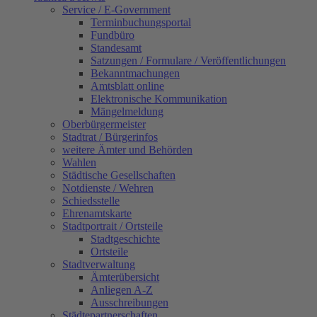
Service / E-Government
Terminbuchungsportal
Fundbüro
Standesamt
Satzungen / Formulare / Veröffentlichungen
Bekanntmachungen
Amtsblatt online
Elektronische Kommunikation
Mängelmeldung
Oberbürgermeister
Stadtrat / Bürgerinfos
weitere Ämter und Behörden
Wahlen
Städtische Gesellschaften
Notdienste / Wehren
Schiedsstelle
Ehrenamtskarte
Stadtportrait / Ortsteile
Stadtgeschichte
Ortsteile
Stadtverwaltung
Ämterübersicht
Anliegen A-Z
Ausschreibungen
Städtepartnerschaften