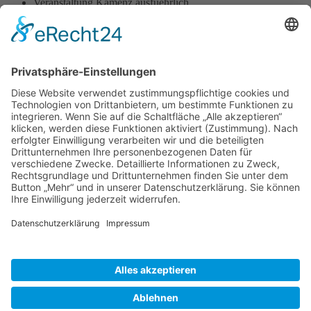
Veranstaltung Kamenz ausfuehrlich
Rathauserstürmung Kamenz
durch den KKC e.V. und
Eröffnung der 38. Saison
11.11.2024, 11:11
Rathauserstürmung durch den KKC e.V. und Eröffnung der 5.
Jahreszeit in der 38. Saison des KKC e.V.
Zurück
»facebook.com/kamenz.news
»facebook.com/rathaus.kamenz
»facebook.com/Kamenz.Tourismus
»instagramm.com/stadt_kamenz
»instagramm.com/kamenz_tourismus
»Sitemap
»Kontakt
»Barrierefreiheit
»Elektronische Kommunikation