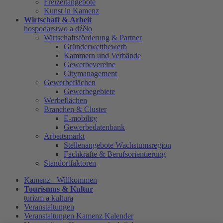
Freizeitangebote
Kunst in Kamenz
Wirtschaft & Arbeit
hospodarstwo a dźěło
Wirtschaftsförderung & Partner
Gründerwettbewerb
Kammern und Verbände
Gewerbevereine
Citymanagement
Gewerbeflächen
Gewerbegebiete
Werbeflächen
Branchen & Cluster
E-mobility
Gewerbedatenbank
Arbeitsmarkt
Stellenangebote Wachstumsregion
Fachkräfte & Berufsorientierung
Standortfaktoren
Kamenz - Willkommen
Tourismus & Kultur
turizm a kultura
Veranstaltungen
Veranstaltungen Kamenz Kalender