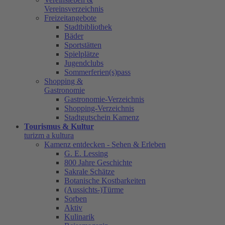
Vereinsverzeichnis
Freizeitangebote
Stadtbibliothek
Bäder
Sportstätten
Spielplätze
Jugendclubs
Sommerferien(s)pass
Shopping &
Gastronomie
Gastronomie-Verzeichnis
Shopping-Verzeichnis
Stadtgutschein Kamenz
Tourismus & Kultur
turizm a kultura
Kamenz entdecken - Sehen & Erleben
G. E. Lessing
800 Jahre Geschichte
Sakrale Schätze
Botanische Kostbarkeiten
(Aussichts-)Türme
Sorben
Aktiv
Kulinarik