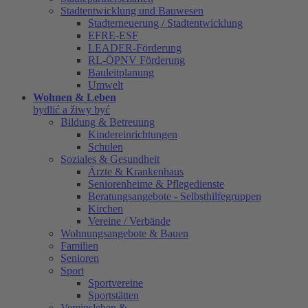
Stadtentwicklung und Bauwesen
Stadterneuerung / Stadtentwicklung
EFRE-ESF
LEADER-Förderung
RL-ÖPNV Förderung
Bauleitplanung
Umwelt
Wohnen & Leben
bydlić a žiwy być
Bildung & Betreuung
Kindereinrichtungen
Schulen
Soziales & Gesundheit
Ärzte & Krankenhaus
Seniorenheime & Pflegedienste
Beratungsangebote - Selbsthilfegruppen
Kirchen
Vereine / Verbände
Wohnungsangebote & Bauen
Familien
Senioren
Sport
Sportvereine
Sportstätten
Vereinsleben &