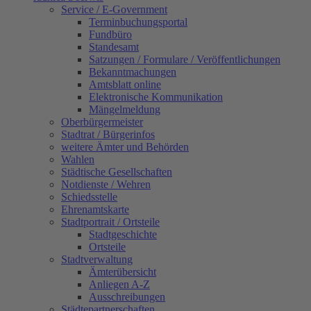
Service / E-Government
Terminbuchungsportal
Fundbüro
Standesamt
Satzungen / Formulare / Veröffentlichungen
Bekanntmachungen
Amtsblatt online
Elektronische Kommunikation
Mängelmeldung
Oberbürgermeister
Stadtrat / Bürgerinfos
weitere Ämter und Behörden
Wahlen
Städtische Gesellschaften
Notdienste / Wehren
Schiedsstelle
Ehrenamtskarte
Stadtportrait / Ortsteile
Stadtgeschichte
Ortsteile
Stadtverwaltung
Ämterübersicht
Anliegen A-Z
Ausschreibungen
Städtepartnerschaften