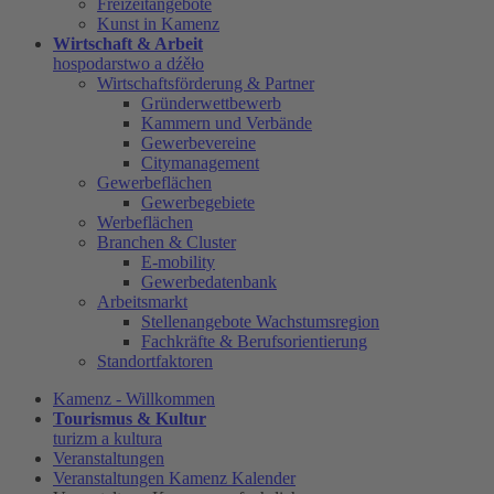
Freizeitangebote
Kunst in Kamenz
Wirtschaft & Arbeit
hospodarstwo a dźěło
Wirtschaftsförderung & Partner
Gründerwettbewerb
Kammern und Verbände
Gewerbevereine
Citymanagement
Gewerbeflächen
Gewerbegebiete
Werbeflächen
Branchen & Cluster
E-mobility
Gewerbedatenbank
Arbeitsmarkt
Stellenangebote Wachstumsregion
Fachkräfte & Berufsorientierung
Standortfaktoren
Kamenz - Willkommen
Tourismus & Kultur
turizm a kultura
Veranstaltungen
Veranstaltungen Kamenz Kalender