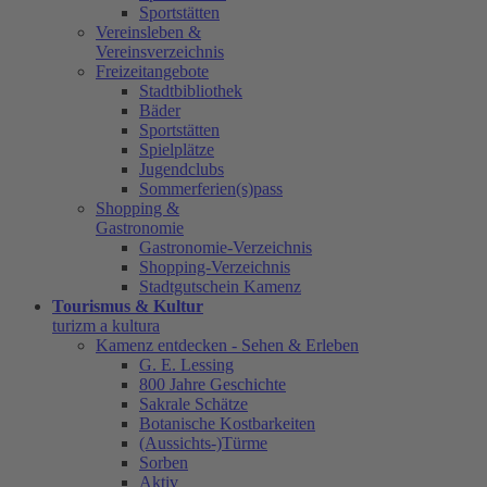
Sportstätten
Vereinsleben &
Vereinsverzeichnis
Freizeitangebote
Stadtbibliothek
Bäder
Sportstätten
Spielplätze
Jugendclubs
Sommerferien(s)pass
Shopping &
Gastronomie
Gastronomie-Verzeichnis
Shopping-Verzeichnis
Stadtgutschein Kamenz
Tourismus & Kultur
turizm a kultura
Kamenz entdecken - Sehen & Erleben
G. E. Lessing
800 Jahre Geschichte
Sakrale Schätze
Botanische Kostbarkeiten
(Aussichts-)Türme
Sorben
Aktiv