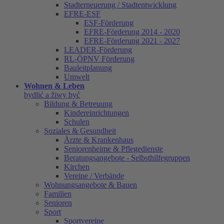
Stadterneuerung / Stadtentwicklung
EFRE-ESF
ESF-Förderung
EFRE-Förderung 2014 - 2020
EFRE-Förderung 2021 - 2027
LEADER-Förderung
RL-ÖPNV Förderung
Bauleitplanung
Umwelt
Wohnen & Leben
bydlić a žiwy być
Bildung & Betreuung
Kindereinrichtungen
Schulen
Soziales & Gesundheit
Ärzte & Krankenhaus
Seniorenheime & Pflegedienste
Beratungsangebote - Selbsthilfegruppen
Kirchen
Vereine / Verbände
Wohnungsangebote & Bauen
Familien
Senioren
Sport
Sportvereine