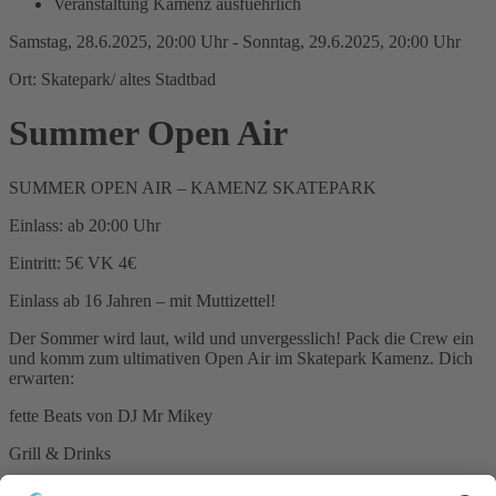
Veranstaltung Kamenz ausfuehrlich
Samstag, 28.6.2025, 20:00 Uhr - Sonntag, 29.6.2025, 20:00 Uhr
Ort: Skatepark/ altes Stadtbad
Summer Open Air
SUMMER OPEN AIR – KAMENZ SKATEPARK
Einlass: ab 20:00 Uhr
Eintritt: 5€ VK 4€
Einlass ab 16 Jahren – mit Muttizettel!
Der Sommer wird laut, wild und unvergesslich! Pack die Crew ein
und komm zum ultimativen Open Air im Skatepark Kamenz. Dich
erwarten:
fette Beats von DJ Mr Mikey
Grill & Drinks
Skate-Sessions & Chill Area