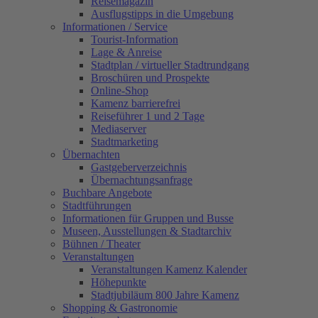
Reisemagazin
Ausflugstipps in die Umgebung
Informationen / Service
Tourist-Information
Lage & Anreise
Stadtplan / virtueller Stadtrundgang
Broschüren und Prospekte
Online-Shop
Kamenz barrierefrei
Reiseführer 1 und 2 Tage
Mediaserver
Stadtmarketing
Übernachten
Gastgeberverzeichnis
Übernachtungsanfrage
Buchbare Angebote
Stadtführungen
Informationen für Gruppen und Busse
Museen, Ausstellungen & Stadtarchiv
Bühnen / Theater
Veranstaltungen
Veranstaltungen Kamenz Kalender
Höhepunkte
Stadtjubiläum 800 Jahre Kamenz
Shopping & Gastronomie