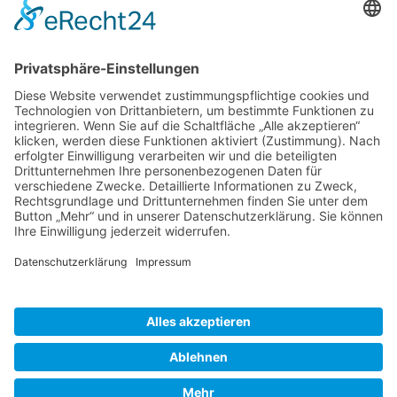
Lichtershow & Summer Vibes
Shisha in der Sandarena
P16 – mit Muttizettel ist der Eintritt ab 16 Jahren möglich!
Ausweiskontrolle am Einlass – also Perso nicht vergessen!
Sei dabei, wenn Kamenz den Sommer feiert! Die ersten 100 Gäste
bekommen eine kleine Übertaschung!
Zurück
»facebook.com/kamenz.news
»facebook.com/rathaus.kamenz
»facebook.com/Kamenz.Tourismus
»instagramm.com/stadt_kamenz
»instagramm.com/kamenz_tourismus
»Sitemap
»Kontakt
»Barrierefreiheit
»Elektronische Kommunikation
»Datenschutz
»Impressum