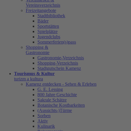
Vereinsverzeichnis
Freizeitangebote
Stadtbibliothek
Bäder
Sportstätten
Spielplätze
Jugendclubs
Sommerferien(s)pass
Shopping &
Gastronomie
Gastronomie-Verzeichnis
Shopping-Verzeichnis
Stadtgutschein Kamenz
Tourismus & Kultur
turizm a kultura
Kamenz entdecken - Sehen & Erleben
G. E. Lessing
800 Jahre Geschichte
Sakrale Schätze
Botanische Kostbarkeiten
(Aussichts-)Türme
Sorben
Aktiv
Kulinarik