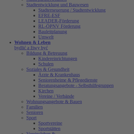
Stadtentwicklung und Bauwesen
Stadterneuerung / Stadtentwicklung
EFRE-ESF
LEADER-Förderung
RL-ÖPNV Förderung
Bauleitplanung
Umwelt
Wohnen & Leben
bydlić a žiwy być
Bildung & Betreuung
Kindereinrichtungen
Schulen
Soziales & Gesundheit
Ärzte & Krankenhaus
Seniorenheime & Pflegedienste
Beratungsangebote - Selbsthilfegruppen
Kirchen
Vereine / Verbände
Wohnungsangebote & Bauen
Familien
Senioren
Sport
Sportvereine
Sportstätten
Vereinsleben &