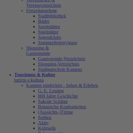
Vereinsverzeichnis
Freizeitangebote
Stadtbibliothek
Bäder
Sportstätten
Spielplätze
Jugendclubs
Sommerferien(s)pass
Shopping &
Gastronomie
Gastronomie-Verzeichnis
Shopping-Verzeichnis
Stadtgutschein Kamenz
Tourismus & Kultur
turizm a kultura
Kamenz entdecken - Sehen & Erleben
G. E. Lessing
800 Jahre Geschichte
Sakrale Schätze
Botanische Kostbarkeiten
(Aussichts-)Türme
Sorben
Aktiv
Kulinarik