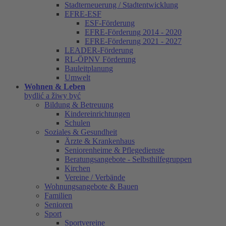
Stadterneuerung / Stadtentwicklung
EFRE-ESF
ESF-Förderung
EFRE-Förderung 2014 - 2020
EFRE-Förderung 2021 - 2027
LEADER-Förderung
RL-ÖPNV Förderung
Bauleitplanung
Umwelt
Wohnen & Leben
bydlić a žiwy być
Bildung & Betreuung
Kindereinrichtungen
Schulen
Soziales & Gesundheit
Ärzte & Krankenhaus
Seniorenheime & Pflegedienste
Beratungsangebote - Selbsthilfegruppen
Kirchen
Vereine / Verbände
Wohnungsangebote & Bauen
Familien
Senioren
Sport
Sportvereine