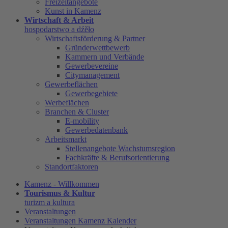
Freizeitangebote
Kunst in Kamenz
Wirtschaft & Arbeit
hospodarstwo a dźěło
Wirtschaftsförderung & Partner
Gründerwettbewerb
Kammern und Verbände
Gewerbevereine
Citymanagement
Gewerbeflächen
Gewerbegebiete
Werbeflächen
Branchen & Cluster
E-mobility
Gewerbedatenbank
Arbeitsmarkt
Stellenangebote Wachstumsregion
Fachkräfte & Berufsorientierung
Standortfaktoren
Kamenz - Willkommen
Tourismus & Kultur
turizm a kultura
Veranstaltungen
Veranstaltungen Kamenz Kalender