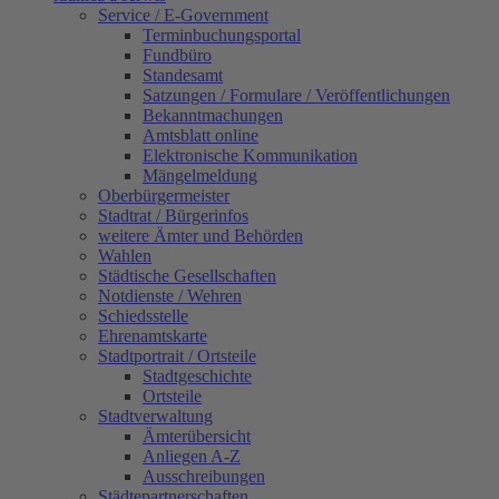
Service / E-Government
Terminbuchungsportal
Fundbüro
Standesamt
Satzungen / Formulare / Veröffentlichungen
Bekanntmachungen
Amtsblatt online
Elektronische Kommunikation
Mängelmeldung
Oberbürgermeister
Stadtrat / Bürgerinfos
weitere Ämter und Behörden
Wahlen
Städtische Gesellschaften
Notdienste / Wehren
Schiedsstelle
Ehrenamtskarte
Stadtportrait / Ortsteile
Stadtgeschichte
Ortsteile
Stadtverwaltung
Ämterübersicht
Anliegen A-Z
Ausschreibungen
Städtepartnerschaften