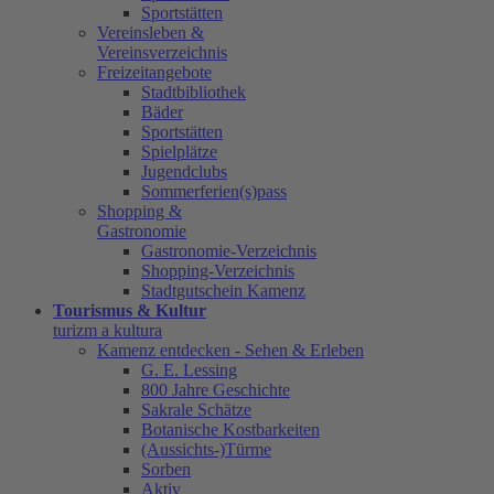
Sportstätten
Vereinsleben &
Vereinsverzeichnis
Freizeitangebote
Stadtbibliothek
Bäder
Sportstätten
Spielplätze
Jugendclubs
Sommerferien(s)pass
Shopping &
Gastronomie
Gastronomie-Verzeichnis
Shopping-Verzeichnis
Stadtgutschein Kamenz
Tourismus & Kultur
turizm a kultura
Kamenz entdecken - Sehen & Erleben
G. E. Lessing
800 Jahre Geschichte
Sakrale Schätze
Botanische Kostbarkeiten
(Aussichts-)Türme
Sorben
Aktiv