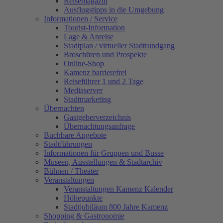
Reisemagazin
Ausflugstipps in die Umgebung
Informationen / Service
Tourist-Information
Lage & Anreise
Stadtplan / virtueller Stadtrundgang
Broschüren und Prospekte
Online-Shop
Kamenz barrierefrei
Reiseführer 1 und 2 Tage
Mediaserver
Stadtmarketing
Übernachten
Gastgeberverzeichnis
Übernachtungsanfrage
Buchbare Angebote
Stadtführungen
Informationen für Gruppen und Busse
Museen, Ausstellungen & Stadtarchiv
Bühnen / Theater
Veranstaltungen
Veranstaltungen Kamenz Kalender
Höhepunkte
Stadtjubiläum 800 Jahre Kamenz
Shopping & Gastronomie